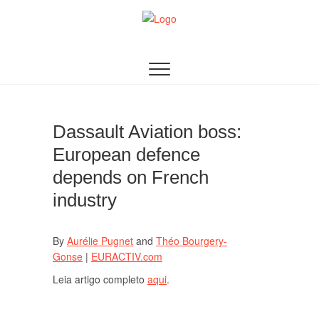
Skip
to
content
AACDN
ASSOCIAÇÃO DE AUDITORES DOS CURSOS DE
DEFESA NACIONAL
Dassault Aviation boss:
European defence
depends on French
industry
By
Aurélie Pugnet
and
Théo Bourgery-
Gonse
|
EURACTIV.com
Leia artigo completo
aqui
.