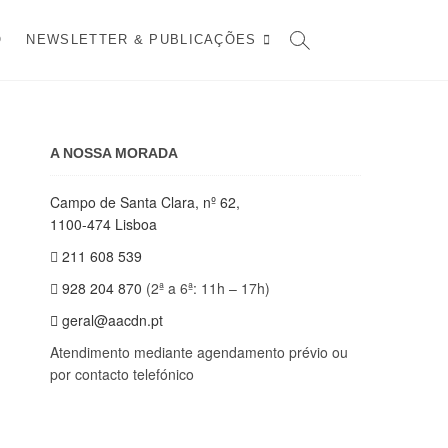
O
NEWSLETTER & PUBLICAÇÕES
A NOSSA MORADA
Campo de Santa Clara, nº 62,
1100-474 Lisboa
211 608 539
928 204 870
(2ª a 6ª: 11h – 17h)
geral@aacdn.pt
Atendimento mediante agendamento prévio ou
por contacto telefónico