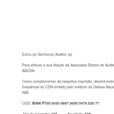
Exmo.(a) Senhor(a) Auditor (a)
Para efetuar a sua filiação de Associado Efetivo de Aud
AACDN.
Como complementar da respetiva inscrição, deverá entreg
frequência do CDN emitido pelo Instituto da Defesa Nac
NIB:
CGD:
IBAN PT50 0035 0667 0000 0479 030 77
Jóia de inscrição:
10€
Anuidade:
60€