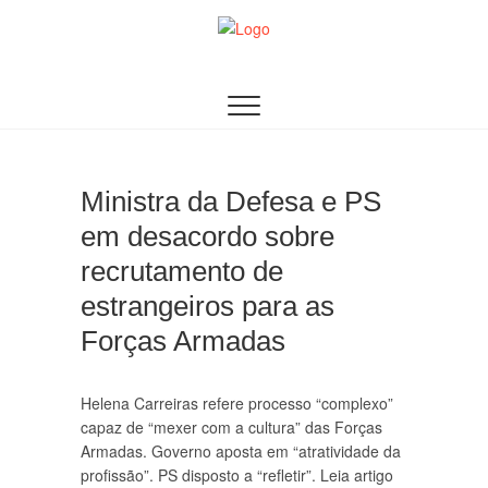
Skip
to
content
AACDN
ASSOCIAÇÃO DE AUDITORES DOS CURSOS DE
DEFESA NACIONAL
Ministra da Defesa e PS
em desacordo sobre
recrutamento de
estrangeiros para as
Forças Armadas
Helena Carreiras refere processo “complexo”
capaz de “mexer com a cultura” das Forças
Armadas. Governo aposta em “atratividade da
profissão”. PS disposto a “refletir”. Leia artigo