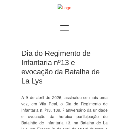
Skip
to
content
AACDN
ASSOCIAÇÃO DE AUDITORES DOS CURSOS DE
DEFESA NACIONAL
Dia do Regimento de
Infantaria nº13 e
evocação da Batalha de
La Lys
A 9 de abril de 2026, assinalou-se mais uma
vez, em Vila Real, o Dia do Regimento de
Infantaria n. º13, 139. º aniversário da unidade
e evocação da heroica participação do
Batalhão de Infantaria 13, na Batalha de La