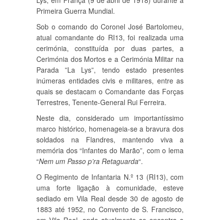
Lys, em França (9 de abril de 1918) durante a
Primeira Guerra Mundial.
Sob o comando do Coronel José Bartolomeu,
atual comandante do RI13, foi realizada uma
cerimónia, constituída por duas partes, a
Cerimónia dos Mortos e a Cerimónia Militar na
Parada ”La Lys”, tendo estado presentes
inúmeras entidades civis e militares, entre as
quais se destacam o Comandante das Forças
Terrestres, Tenente-General Rui Ferreira.
Neste dia, considerado um importantíssimo
marco histórico, homenageia-se a bravura dos
soldados na Flandres, mantendo viva a
memória dos “Infantes do Marão”, com o lema
“
Nem um Passo p’ra Retaguarda
“.
O Regimento de Infantaria N.º 13 (RI13), com
uma forte ligação à comunidade, esteve
sediado em Vila Real desde 30 de agosto de
1883 até 1952, no Convento de S. Francisco,