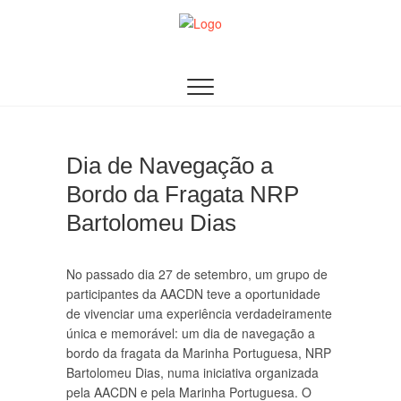
Skip
to
content
AACDN
ASSOCIAÇÃO DE AUDITORES DOS CURSOS DE
DEFESA NACIONAL
Dia de Navegação a
Bordo da Fragata NRP
Bartolomeu Dias
No passado dia 27 de setembro, um grupo de
participantes da AACDN teve a oportunidade
de vivenciar uma experiência verdadeiramente
única e memorável: um dia de navegação a
bordo da fragata da Marinha Portuguesa, NRP
Bartolomeu Dias, numa iniciativa organizada
pela AACDN e pela Marinha Portuguesa. O