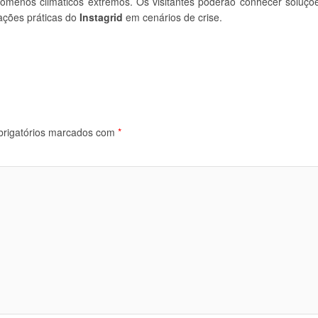
nómenos climáticos extremos. Os visitantes poderão conhecer soluçõ
cações práticas do
Instagrid
em cenários de crise.
rigatórios marcados com
*