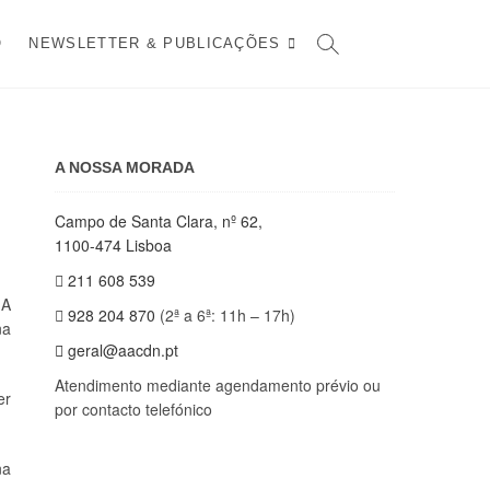
O
NEWSLETTER & PUBLICAÇÕES
A NOSSA MORADA
Campo de Santa Clara, nº 62,
1100-474 Lisboa
211 608 539
 A
928 204 870
(2ª a 6ª: 11h – 17h)
na
geral@aacdn.pt
Atendimento mediante agendamento prévio ou
er
por contacto telefónico
na