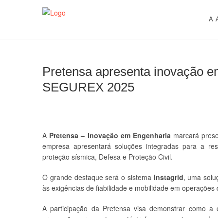
Skip
AACDN
ASSOCIAÇÃO DE AUDITORES DOS CURSOS DE DE
to
A 
content
Pretensa apresenta inovação e
SEGUREX 2025
A
Pretensa – Inovação em Engenharia
marcará pres
empresa apresentará soluções integradas para a resi
proteção sísmica, Defesa e Proteção Civil.
O grande destaque será o sistema
Instagrid
, uma soluç
às exigências de fiabilidade e mobilidade em operações
A participação da Pretensa visa demonstrar como a 