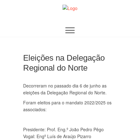
Skip
to
content
AACDN
ASSOCIAÇÃO DE AUDITORES DOS CURSOS DE
DEFESA NACIONAL
Eleições na Delegação
Regional do Norte
Decorreram no passado dia 6 de junho as
eleições da Delegação Regional do Norte.
Foram eleitos para o mandato 2022/2025 os
associados:
Presidente: Prof. Eng.º João Pedro Pêgo
Vogal: Engº Luís de Araújo Pizarro