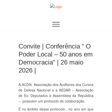
Skip
to
content
AACDN
ASSOCIAÇÃO DE AUDITORES DOS CURSOS DE
DEFESA NACIONAL
Convite | Conferência ” O
Poder Local – 50 anos em
Democracia” | 26 maio
2026 |
A ACDN- Associação dos Auditores dos Cursos
de Defesa Nacional e a AEDAR – Associação
de Ex- Deputados à Assembleia da República
– possuem um protocolo de colaboração.
É no âmbito desse protocolo , no ano em que