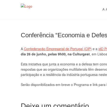
Skip
AACDN
ASSOCIAÇÃO DE AUDITORES DOS CURSOS DE DE
to
A 
content
Conferência “Economia e Defe
A
Confederação Empresarial de Portugal (CIP)
e a
idD P
dia 26 de junho, pelas 9h00, na Culturgest
, em Lisboa
Esta iniciativa que junta a economia e a defesa tem com
respostas que as organizações multilaterais têm desenvo
participação e a resiliência da indústria portuguesa nes
Serão disponibilizados em breve o Programa e link para i
Deixe um comentário