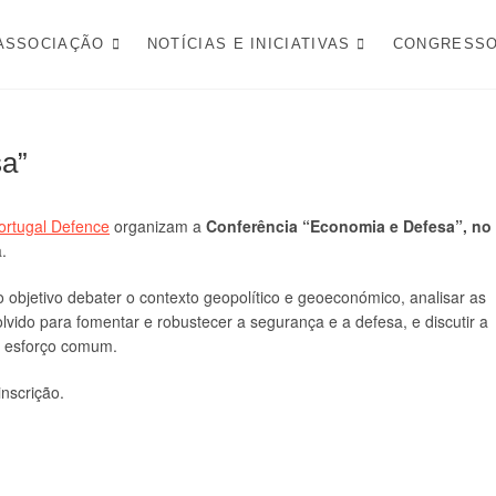
FESA NACIONAL
ASSOCIAÇÃO
NOTÍCIAS E INICIATIVAS
CONGRESS
sa”
ortugal Defence
organizam a
Conferência “Economia e Defesa”, no
.
o objetivo debater o contexto geopolítico e geoeconómico, analisar as
lvido para fomentar e robustecer a segurança e a defesa, e discutir a
te esforço comum.
nscrição.