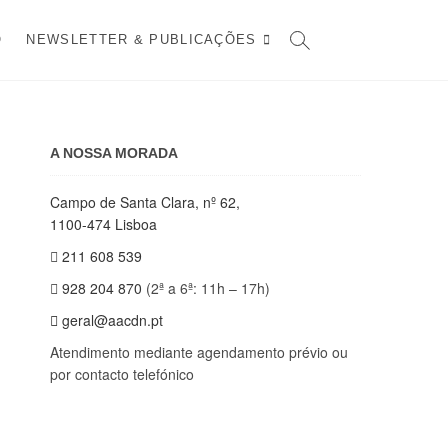
O
NEWSLETTER & PUBLICAÇÕES
A NOSSA MORADA
Campo de Santa Clara, nº 62,
1100-474 Lisboa
211 608 539
928 204 870
(2ª a 6ª: 11h – 17h)
geral@aacdn.pt
Atendimento mediante agendamento prévio ou
por contacto telefónico