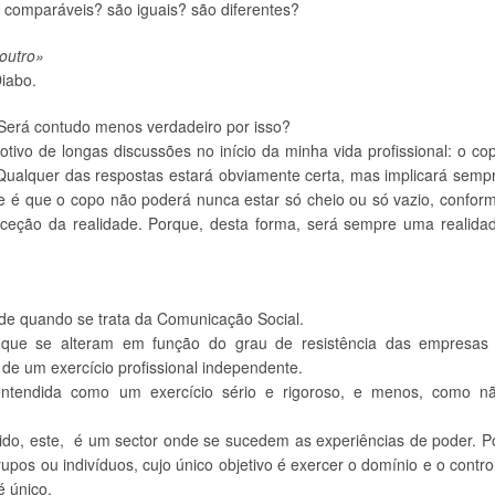
 comparáveis? são iguais? são diferentes?
 outro»
iabo.
Será contudo menos verdadeiro por isso?
tivo de longas discussões no início da minha vida profissional: o co
Qualquer das respostas estará obviamente certa, mas implicará semp
ade é que o copo não poderá nunca estar só cheio ou só vazio, confor
erceção da realidade. Porque, desta forma, será sempre uma realida
e quando se trata da Comunicação Social.
 que se alteram em função do grau de resistência das empresas
 de um exercício profissional independente.
ntendida como um exercício sério e rigoroso, e menos, como n
ido, este, é um sector onde se sucedem as experiências de poder. P
pos ou indivíduos, cujo único objetivo é exercer o domínio e o contro
é único.