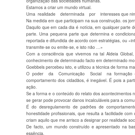
organização das sociedades humanas.
Estamos a criar um mundo virtual.
Uma realidade determinada por interesses que ningu
Na medida em que participam na sua construção. os jorn
Daquilo que em cada dia é notícia, em qualquer parte
parte. Uma pequena parte que determina e condicion
reportada e difundida de acordo com estratégias, ou «i
transmite-se ou emite-se, e isto não …»
Com a consciência que vivemos na tal Aldeia Global, 
conhecimento de determinado facto em determinado m
Goebbels percebeu isto, e utilizou a técnica de forma ma
O poder da Comunicação Social na formação da o
comportamento dos cidadãos, é inegável. É pois a parti
ação.
Se a forma e o conteúdo do relato dos acontecimentos nã
se gerar pode provocar danos incalculáveis para a comu
É do desregulamento de padrões de comportamento 
honestidade profissionais, que resulta a facilidade co
criam aquilo que me arrisco a designar por realidade socia
De facto, um mundo construído e apresentado na bas
essência.