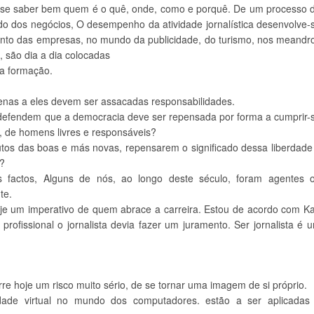
ão se saber bem quem é o quê, onde, como e porquê. De um processo 
do dos negócios, O desempenho da atividade jornalística desenvolve-
junto das empresas, no mundo da publicidade, do turismo, nos meandr
, são dia a dia colocadas
ua formação.
penas a eles devem ser assacadas responsabilidades.
já defendem que a democracia deve ser repensada por forma a cumprir-
, de homens livres e responsáveis?
utos das boas e más novas, repensarem o significado dessa liberdade
m?
 factos, Alguns de nós, ao longo deste século, foram agentes 
te.
oje um imperativo de quem abrace a carreira. Estou de acordo com Ka
profissional o jornalista devia fazer um juramento. Ser jornalista é 
e hoje um risco muito sério, de se tornar uma imagem de si próprio.
dade virtual no mundo dos computadores. estão a ser aplicadas