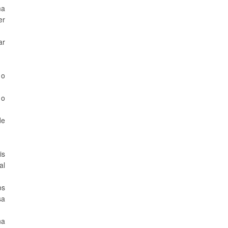
ma
er
ar
 o
 o
de
is
al
os
sa
na