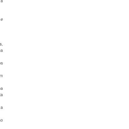
 a
 e
s,
ma
os
am
oa
ta
 a
ão