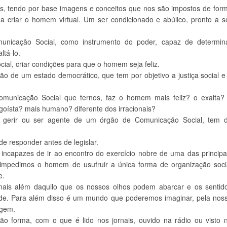
des, tendo por base imagens e conceitos que nos são impostos de for
 a criar o homem virtual. Um ser condicionado e abúlico, pronto a s
municação Social, como instrumento do poder, capaz de determin
tá-lo.
cial, criar condições para que o homem seja feliz.
ão de um estado democrático, que tem por objetivo a justiça social e
municação Social que ternos, faz o homem mais feliz? o exalta?
goísta? mais humano? diferente dos irracionais?
 gerir ou ser agente de um órgão de Comunicação Social, tem 
e responder antes de legislar.
incapazes de ir ao encontro do exercício nobre de uma das principa
 impedimos o homem de usufruir a única forma de organização soci
e.
mais além daquilo que os nossos olhos podem abarcar e os sentid
ade. Para além disso é um mundo que poderemos imaginar, pela nos
agem.
 forma, com o que é lido nos jornais, ouvido na rádio ou visto 