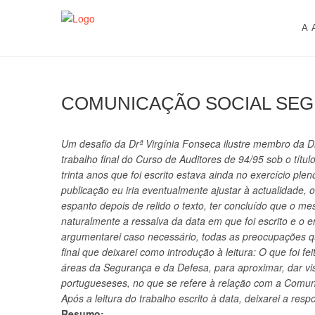
Skip
AACDN
ASSOCIAÇÃO DE AUDITORES DOS CURSOS DE DE
to
A 
content
COMUNICAÇÃO SOCIAL SEG
Um desafio da Drª Virgínia Fonseca ilustre membro da D
trabalho final do Curso de Auditores de 94/95 sob o títu
trinta anos que foi escrito estava ainda no exercício ple
publicação eu iria eventualmente ajustar à actualidade,
espanto depois de relido o texto, ter
concluído que o mes
naturalmente a ressalva da data em que foi escrito e o
argumentarei caso necessário, todas as preocupações q
final que deixarei como introdução à leitura: O que foi f
áreas da Segurança e da Defesa, para aproximar, dar vis
portugueseses, no que se refere à relação com a Comun
Após a leitura do trabalho escrito à data, deixarei a respos
Resumo: