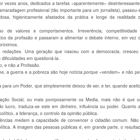
por vezes anos, dedicados a tarefas «aparentemente» desinteressante
amaradagem profissional (tão importante para um jornalista), passou-
osa, higienicamente afastados da prática e longe da realidade 
o de valores e comportamentos. Irreverência, competitividade
ico da profissão e passaram a alimentar o debate interno, em vez 
próximos.
as redações. Uma geração que nasceu com a democracia, cresceu
dificuldades em questioná-la.
o, e não
a
Profissão.
ome, a guerra e a pobreza são hoje notícia porque «vendem» e não pe
 para um Poder, que simplesmente deixou de ser, e ter, quando aceit
icação Social, ou mais pomposamente os Media, mais não é que 
 lucro, traduza-se este em dinheiro, influência ou poder. Quanto 
lítico, a liderança, o controlo da opinião pública.
diências medem a capacidade de convencer o cidadão comum. Não
lítica. A imagem das pessoas públicas é, em grande parte, o resulta