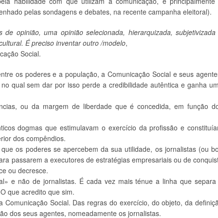
ela habilidade com que utilizam a comunicação, e principalmente
mpenhado pelas sondagens e debates, na recente campanha eleitoral).
 opinião, uma opinião selecionada, hierarquizada, subjetivizada
ltural. É preciso inventar outro /modelo
,
ação Social.
tre os poderes e a população, a Comunicação Social e seus agente
o no qual sem dar por isso perde a credibilidade autêntica e ganha u
cias, ou da margem de liberdade que é concedida, em função d
nticos dogmas que estimulavam o exercício da profissão e constituí
terior dos compêndios.
que os poderes se apercebem da sua utilidade, os jornalistas (ou b
ara passarem a executores de estratégias empresariais ou de conquis
sce ou decresce.
l» e não de jornalistas. É cada vez mais ténue a linha que separa
 O que acredito que sim.
a Comunicação Social. Das regras do exercício, do objeto, da definiç
ção dos seus agentes, nomeadamente os jornalistas.