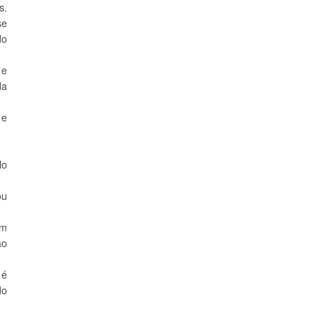
s.
se
do
 e
da
 e
lo
ou
um
ao
 é
do