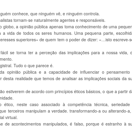
ém conhece, que ninguém vê, e ninguém controla.
alistas tornam-se naturalmente agentes e responsáveis.
 do globo, a opinião pública apenas toma conhecimento de uma peque
a a vida de todos os seres humanos. Uma pequena parte, escolhid
nteresses superiores» de quem tem o poder de dizer: «…isto escreve-s
fácil se torna ter a perceção das implicações para a nossa vida, 
omento.
gistral. Tudo o que parece é.
pinião pública e a capacidade de influenciar o pensamento
r desta realidade que temos de analisar as implicações sociais da s
o estiverem de acordo com princípios éticos básicos, o que a partir d
nidade.
ético, neste caso associado à competência técnica, seriedade
m que terceiros manipulam a verdade. transformando-a ou alterando-a,
l virtual.
e de acontecimentos manipulados, é falso, porque é estranho à s