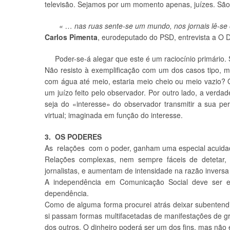
televisão. Sejamos por um momento apenas, juízes. São
« … nas ruas sente-se um mundo, nos jornais lê-se
Carlos Pimenta
, eurodeputado do PSD, entrevista a O D
Poder-se-á alegar que este é um raciocínio primário. 
Não resisto à exemplificação com um dos casos tipo, mo
com água até meio, estaria meio cheio ou meio vazio? 
um juízo feito pelo observador. Por outro lado, a verd
seja do «interesse» do observador transmitir a sua p
virtual; imaginada em função do interesse.
3. OS PODERES
As relações com o poder, ganham uma especial acuidad
Relações complexas, nem sempre fáceis de detetar,
jornalistas, e aumentam de intensidade na razão inversa
A independência em Comunicação Social deve ser e
dependência.
Como de alguma forma procurei atrás deixar subentend
si passam formas multifacetadas de manifestações de gru
dos outros. O dinheiro poderá ser um dos fins, mas não 