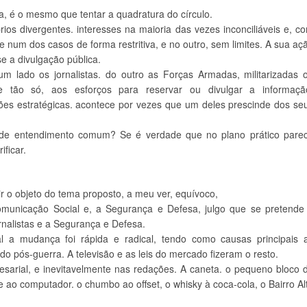
, é o mesmo que tentar a quadratura do círculo.
ios divergentes. interesses na maioria das vezes inconciliáveis e, c
e num dos casos de forma restritiva, e no outro, sem limites. A sua aç
se a divulgação pública.
m lado os jornalistas. do outro as Forças Armadas, militarizadas 
e tão só, aos esforços para reservar ou divulgar a informaçã
es estratégicas. acontece por vezes que um deles prescinde dos se
 de entendimento comum? Se é verdade que no plano prático pare
ificar.
ir o objeto do tema proposto, a meu ver, equívoco,
Comunicação Social e, a Segurança e Defesa, julgo que se pretende
rnalistas e a Segurança e Defesa.
a mudança foi rápida e radical, tendo como causas principais 
o pós-guerra. A televisão e as leis do mercado fizeram o resto.
arial, e inevitavelmente nas redações. A caneta. o pequeno bloco 
 ao computador. o chumbo ao offset, o whisky à coca-cola, o Bairro Al