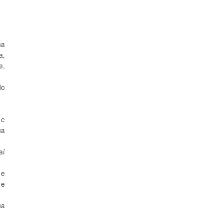
na
a,
e,
do
 e
ua
aí
 e
 e
ua