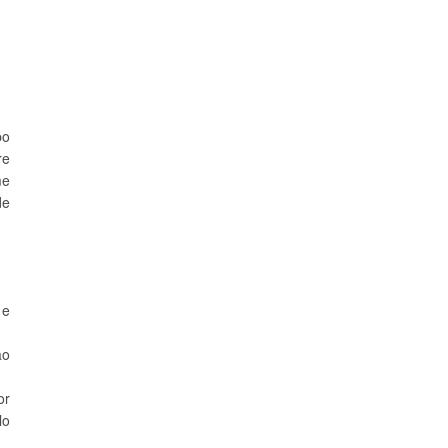
po
re
me
de
 e
ão
or
lo