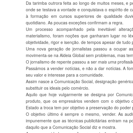
Da tarimba outrora feita ao longo de muitos meses, e 
onde se testava a vontade e conquistava o espírito de c
à formação em cursos superiores de qualidade duvid
quotidiano. As poucas exceções confirmam a regra.
Um processo acompanhado pela inevitável alteraçã
materialismo, foram noções que ganharam lugar no léx
objetividade, rigor e isenção. de tempos apesar de tudo 
Uma nova geração de jornalistas passou a ocupar 
movimenta-se na Aldeia Global sem problemas, mas tem 
O jornalismo de repente passou a ser
mais uma
profissã
Passámos a vender notícias, e não a dar notícias. A f
seu valor e interesse para a comunidade.
Assim nasce a Comunicação Social, designação genérica
substituir os ideais pelo comércio.
Aquilo que hoje vulgarmente se designa por Comun
produto, que os empresários vendem com o objetivo do
Estado a troca tem por objetivo a preservação do poder po
O objetivo último é sempre o mesmo, vender. As au
impunemente que as técnicas publicitárias entram na po
daquilo que a Comunicação Social diz e mostra.