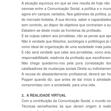
A situação equívoca em que se vive resulta de hoje n
osmose entre a Comunicação Social, a política e o mun
agora em campos variados, Nos gabinetes da política, 
do mercado bolsista, A sua técnica, saber e capacidades
sem controlo, ao dispor de objetivos que contrariam a s
Esbatem-se deste modo as fronteiras da profissão.
E se culpas cabem aos jornalistas, não se pense que a
Não é verdade que filósofos, sociólogos e politólogos 
como ideal de organização de uma sociedade mais justa
E não será verdade que cabe aos jornalistas, como ara
responsabilidade, essência da profissão que escolhera
Não chega quedarmo-nos pela pura constatação dos
catalisadores de mudanças sociais Direta ou indiretamen
A recusa do abastardamento profissional, deverá ser h
Popper quando diz, que antes de dar início à atividade 
compromisso com a sociedade, para uma vida.
2, A REALIDADE VIRTUAL
Com a contribuição da Comunicação Social, o mundo corr
Técnicas semelhantes às que deram origem à reali