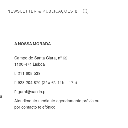
O
NEWSLETTER & PUBLICAÇÕES
A NOSSA MORADA
Campo de Santa Clara, nº 62,
1100-474 Lisboa
211 608 539
928 204 870
(2ª a 6ª: 11h – 17h)
geral@aacdn.pt
ta
Atendimento mediante agendamento prévio ou
por contacto telefónico