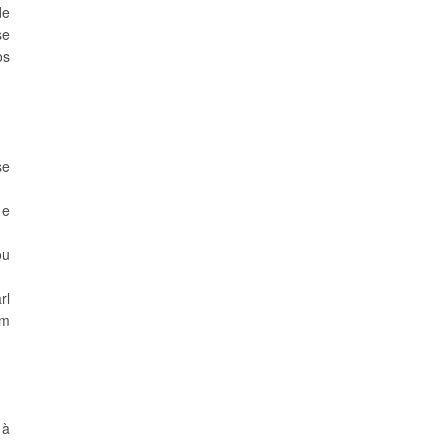
de
se
os
se
 e
ou
rl
um
 à