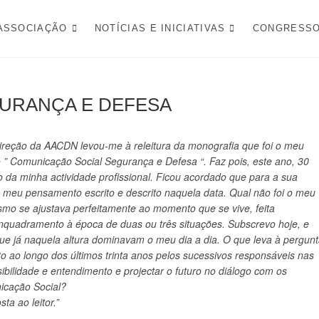
FESA NACIONAL
ASSOCIAÇÃO
NOTÍCIAS E INICIATIVAS
CONGRESS
URANÇA E DEFESA
ireção da AACDN levou-me à releitura da monografia que foi o meu
lo ” Comunicação Social Segurança e Defesa “. Faz pois, este ano, 30
no da minha actividade profissional. Ficou acordado que para a sua
 o meu pensamento escrito e descrito naquela data. Qual não foi o meu
mo se ajustava perfeitamente ao momento que se vive, feita
 enquadramento à época de duas ou três situações. Subscrevo hoje, e
ue já naquela altura dominavam o meu dia a dia. O que leva à pergun
eito ao longo dos últimos trinta anos pelos sucessivos responsáveis nas
ibilidade e entendimento e projectar o futuro no diálogo com os
icação Social?
ta ao leitor.”