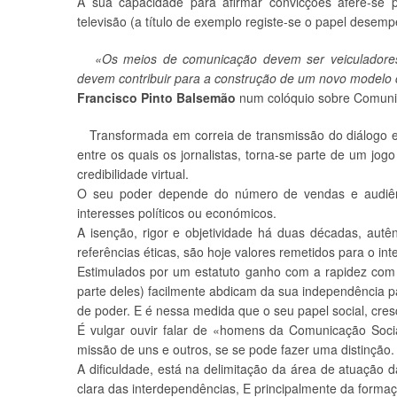
A sua capacidade para afirmar convicções afere-se p
televisão (a título de exemplo registe-se o papel dese
«Os meios de comunicação devem ser veiculadores de
devem contribuir para a construção de um novo modelo cu
Francisco Pinto Balsemão
num colóquio sobre Comunic
Transformada em correia de transmissão do diálogo en
entre os quais os jornalistas, torna-se parte de um jog
credibilidade virtual.
O seu poder depende do número de vendas e audiên
interesses políticos ou económicos.
A isenção, rigor e objetividade há duas décadas, autê
referências éticas, são hoje valores remetidos para o in
Estimulados por um estatuto ganho com a rapidez com 
parte deles) facilmente abdicam da sua independência p
de poder. E é nessa medida que o seu papel social, cre
É vulgar ouvir falar de «homens da Comunicação Socia
missão de uns e outros, se se pode fazer uma distinção.
A dificuldade, está na delimitação da área de atuação d
clara das interdependências, E principalmente da forma