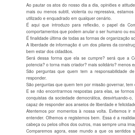
Ao pautar os atos do nosso dia a dia, opiniões e atitu
mais ou menos subtil, violenta ou repressiva, estamos
utilizado e enquadrado em qualquer cenário.
É aqui que introduzo para reflexão, o papel da Co
comportamentos que podem anular o ser humano ou exal
É finalidade última de todas as formas de organização so
A liberdade de informação é um dos pilares da construç
bem estar dos cidadãos.
Será dessa forma que ela se cumpre? será que a Co
potencia? o torna mais criador? mais solidário? menos e
São perguntas que quem tem a responsabilidade de
responder.
São perguntas que quem tem por missão governar, tem d
E se não encontrarmos respostas para elas, se formos 
conquistas da sociedade democrática, desvirtuando-o,
capaz de responder aos anseios de liberdade e felicidad
Atentemos por momentos à nossa volta. Evitemos ir 
entender. Olhemos e registemos bem. Essa é a realid
cabeça ou pelos olhos dos outros, mas sempre uma im
Comparemos agora, esse mundo a que os sentidos são