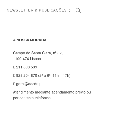
O
NEWSLETTER & PUBLICAÇÕES
A NOSSA MORADA
Campo de Santa Clara, nº 62,
1100-474 Lisboa
211 608 539
928 204 870
(2ª a 6ª: 11h – 17h)
geral@aacdn.pt
Atendimento mediante agendamento prévio ou
por contacto telefónico