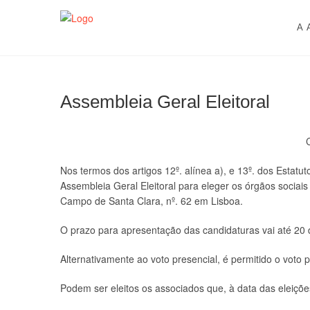
Skip
AACDN
ASSOCIAÇÃO DE AUDITORES DOS CURSOS DE DE
to
A 
content
Assembleia Geral Eleitoral
Nos termos dos artigos 12º. alínea a), e 13º. dos Estatut
Assembleia Geral Eleitoral para eleger os órgãos sociai
Campo de Santa Clara, nº. 62 em Lisboa.
O prazo para apresentação das candidaturas vai até 20 di
Alternativamente ao voto presencial, é permitido o voto
Podem ser eleitos os associados que, à data das eleiçõ