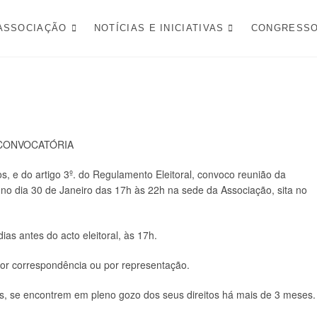
FESA NACIONAL
ASSOCIAÇÃO
NOTÍCIAS E INICIATIVAS
CONGRESS
CONVOCATÓRIA
os, e do artigo 3º. do Regulamento Eleitoral, convoco reunião da
s no dia 30 de Janeiro das 17h às 22h na sede da Associação, sita no
as antes do acto eleitoral, às 17h.
 por correspondência ou por representação.
es, se encontrem em pleno gozo dos seus direitos há mais de 3 meses.