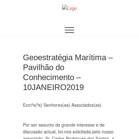
Skip
to
content
AACDN
ASSOCIAÇÃO DE AUDITORES DOS CURSOS DE
DEFESA NACIONAL
Geoestratégia Marítima –
Pavilhão do
Conhecimento –
10JANEIRO2019
Exmºs(ªs) Senhores(as) Associados(as)
Por ser assunto de grande interesse e de
discussão actual, foi-nos solicitada pelo nosso
associado, Sr. Carlos Rodrigues dos Santos, a