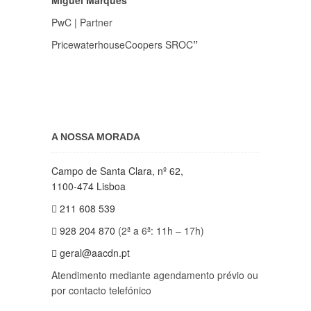
Miguel Marques
PwC | Partner
PricewaterhouseCoopers SROC
”
A NOSSA MORADA
Campo de Santa Clara, nº 62,
1100-474 Lisboa
211 608 539
928 204 870
(2ª a 6ª: 11h – 17h)
geral@aacdn.pt
Atendimento mediante agendamento prévio ou
por contacto telefónico