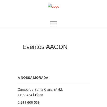
Skip
to
content
AACDN
ASSOCIAÇÃO DE AUDITORES DOS CURSOS DE
DEFESA NACIONAL
Eventos AACDN
A NOSSA MORADA
Campo de Santa Clara, nº 62,
1100-474 Lisboa
211 608 539