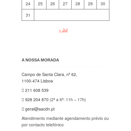
24
25
26
27
28
29
30
31
« Jul
A NOSSA MORADA
Campo de Santa Clara, nº 62,
1100-474 Lisboa
211 608 539
928 204 870
(2ª a 6ª: 11h – 17h)
geral@aacdn.pt
Atendimento mediante agendamento prévio ou
por contacto telefónico