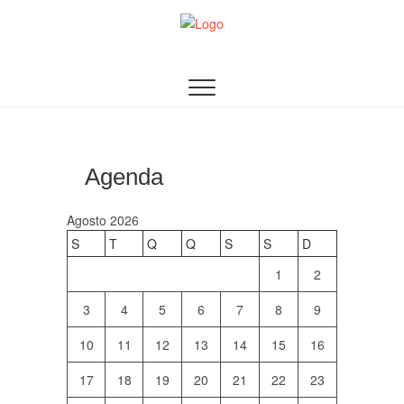
Skip
to
content
AACDN
ASSOCIAÇÃO DE AUDITORES DOS CURSOS DE
DEFESA NACIONAL
Agenda
Agosto 2026
S
T
Q
Q
S
S
D
1
2
3
4
5
6
7
8
9
10
11
12
13
14
15
16
17
18
19
20
21
22
23